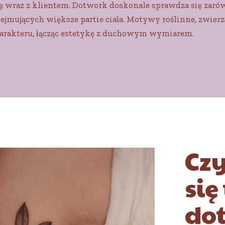
uję wraz z klientem. Dotwork doskonale sprawdza się zar
jmujących większe partie ciała. Motywy roślinne, zwier
harakteru, łącząc estetykę z duchowym wymiarem.
Cz
się
do