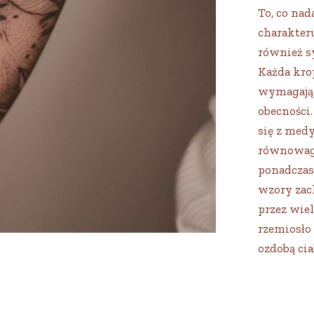
To, co na
charakteru
również s
Każda kro
wymagając
obecności.
się z med
równowagi.
ponadczaso
wzory zac
przez wiele
rzemiosło 
ozdobą cia