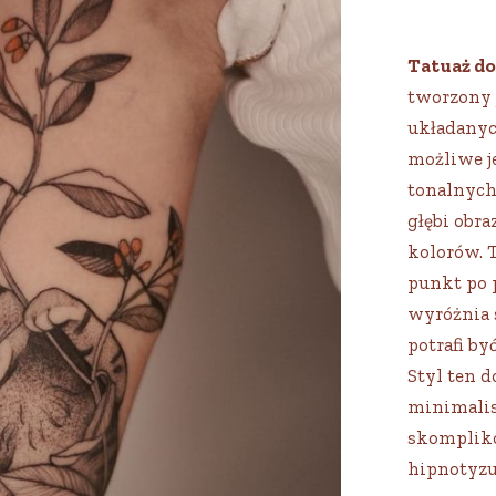
Tatuaż d
tworzony 
układanyc
możliwe je
tonalnych
głębi obra
kolorów. 
punkt po 
wyróżnia s
potrafi by
Styl ten 
minimalis
skomplik
hipnotyzu