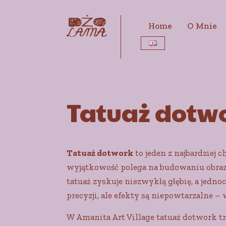
Home
O Mnie
Tatuaż dotw
Tatuaż dotwork
to jeden z najbardziej
wyjątkowość polega na budowaniu obrazu 
tatuaż zyskuje niezwykłą głębię, a jedn
precyzji, ale efekty są niepowtarzalne –
W Amanita Art Village tatuaż dotwork tra