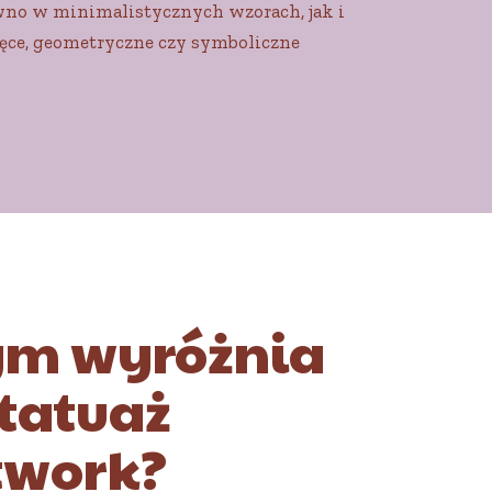
ówno w minimalistycznych wzorach, jak i
zęce, geometryczne czy symboliczne
ym wyróżnia
 tatuaż
twork?