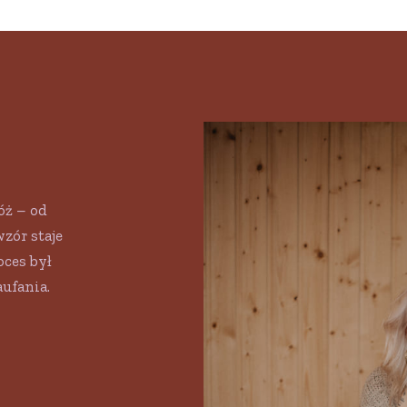
óż – od
zór staje
oces był
ufania.