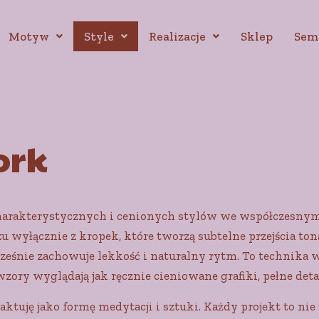
Motyw
Style
Realizacje
Sklep
Sem
ork
 charakterystycznych i cenionych stylów we współczesny
wyłącznie z kropek, które tworzą subtelne przejścia tona
ocześnie zachowuje lekkość i naturalny rytm. To technika
 wzory wyglądają jak ręcznie cieniowane grafiki, pełne det
ktuję jako formę medytacji i sztuki. Każdy projekt to nie 