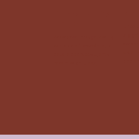
Indywidualny
Kol
projekt
Choć 
się gł
Zazwyczaj przygotowuję
czase
szkic dzień wcześniej, a
o deli
detale dopracowujemy
dobier
razem w dniu sesji.