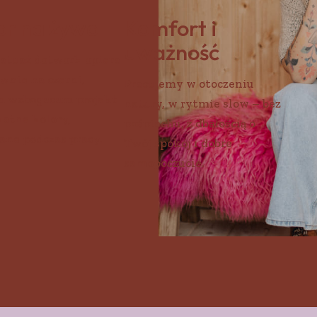
or na żywo
Komfort i
uważność
tatuaż dotwork opiera
ównie na czerni,
Pracujemy w otoczeniu
m wzbogacam projekt
natury, w rytmie slow – bez
katne kolory,
pośpiechu, z dbałością o
ane podczas pracy.
Twój spokój i dobre
samopoczucie.