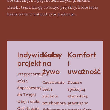
botanicznych i psychodelicznych grafikach.
Dzięki temu mogę tworzyć projekty, które łączą
baśniowość z naturalnym pięknem.
Indywidualny
Kolor
Komfort
projekt
na
i
żywo
uważność
Przygotowuję
szkic
Czerwienie,
Dbam o
dopasowany
biel i
spokojną
do Twojej
zielenie
atmosferę,
wizji i ciała.
muchomora
pracując w
Ostateczne
dobieram na
rytmie slow.