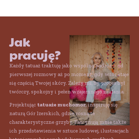
Jak
pracuję?
Każdy tatuaż traktuję jako wspólną podróż – od
pierwszej rozmowy aż po moment, gdy wzór staje
się częścią Twojej skóry. Zależy mi, by proces był
twórczy, spokojny i pełen wzajemnego zaufania.
Projektując
tatuaże muchomor
, inspiruję się
naturą Gór Izerskich, gdzie rosną te
charakterystyczne grzyby. Fascynują mnie także
ich przedstawienia w sztuce ludowej, ilustracjach