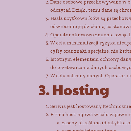
Dane osobowe przechowywane w bazi
odczytać. Dzięki temu dane są chr
Hasła użytkowników są przechowyw
odwrócenie jej działania, co stan
Operator okresowo zmienia swoje h
W celu minimalizacji ryzyka nieupra
cyfry oraz znaki specjalne, nie krót
Istotnym elementem ochrony danyc
do przetwarzania danych osobowych
W celu ochrony danych Operator re
3. Hosting
Serwis jest hostowany (techniczni
Firma hostingowa w celu zapewnien
zasoby określone identyfikato
czas nadejścia zapytania,