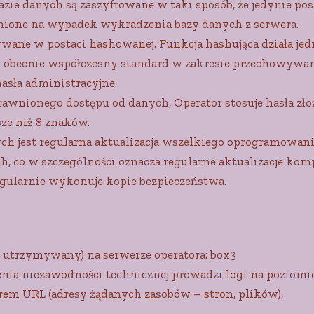
e danych są zaszyfrowane w taki sposób, że jedynie posi
onione na wypadek wykradzenia bazy danych z serwera.
ane w postaci hashowanej. Funkcja hashująca działa jed
owi obecnie współczesny standard w zakresie przechowyw
asła administracyjne.
wnionego dostępu od danych, Operator stosuje hasła złożo
sze niż 8 znaków.
h jest regularna aktualizacja wszelkiego oprogramowan
, co w szczególności oznacza regularne aktualizacje k
gularnie wykonuje kopie bezpieczeństwa.
e utrzymywany) na serwerze operatora: box3
ia niezawodności technicznej prowadzi logi na poziomie
rem URL (adresy żądanych zasobów – stron, plików),